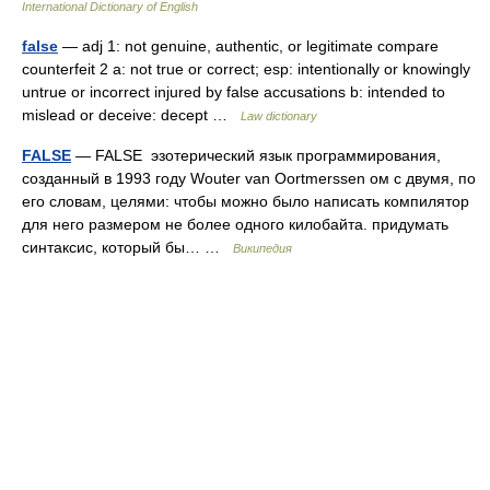
International Dictionary of English
false
— adj 1: not genuine, authentic, or legitimate compare
counterfeit 2 a: not true or correct; esp: intentionally or knowingly
untrue or incorrect injured by false accusations b: intended to
mislead or deceive: decept …
Law dictionary
FALSE
— FALSE эзотерический язык программирования,
созданный в 1993 году Wouter van Oortmerssen ом с двумя, по
его словам, целями: чтобы можно было написать компилятор
для него размером не более одного килобайта. придумать
синтаксис, который бы… …
Википедия