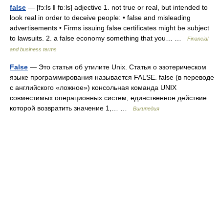
false
— [fɔːls ǁ fɒːls] adjective 1. not true or real, but intended to
look real in order to deceive people: • false and misleading
advertisements • Firms issuing false certificates might be subject
to lawsuits. 2. a false economy something that you… …
Financial
and business terms
False
— Это статья об утилите Unix. Статья о эзотерическом
языке программирования называется FALSE. false (в переводе
с английского «ложное») консольная команда UNIX
совместимых операционных систем, единственное действие
которой возвратить значение 1,… …
Википедия