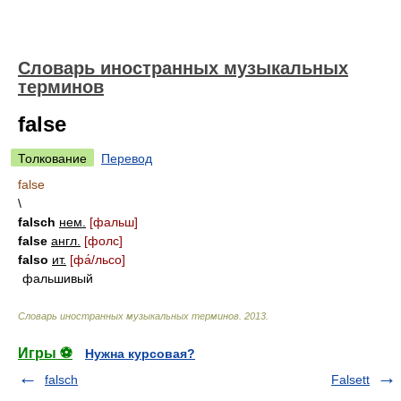
Словарь иностранных музыкальных
терминов
false
Толкование
Перевод
false
\
falsch
нем.
[фальш]
false
англ.
[фолс]
falso
ит.
[ф
а́/
льсо]
фальшивый
Словарь иностранных музыкальных терминов
.
2013
.
Игры ⚽
Нужна курсовая?
falsch
Falsett