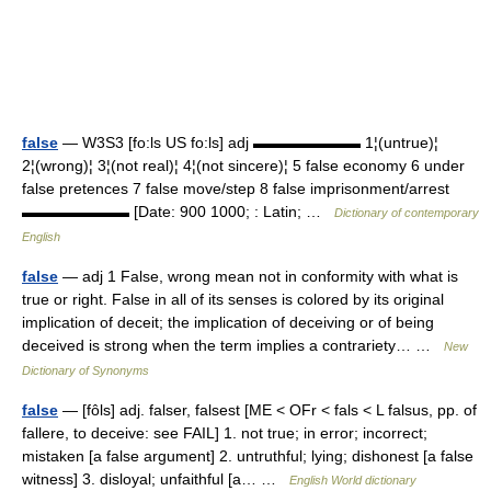
false
— W3S3 [fo:ls US fo:ls] adj ▬▬▬▬▬▬▬ 1¦(untrue)¦
2¦(wrong)¦ 3¦(not real)¦ 4¦(not sincere)¦ 5 false economy 6 under
false pretences 7 false move/step 8 false imprisonment/arrest
▬▬▬▬▬▬▬ [Date: 900 1000; : Latin; …
Dictionary of contemporary
English
false
— adj 1 False, wrong mean not in conformity with what is
true or right. False in all of its senses is colored by its original
implication of deceit; the implication of deceiving or of being
deceived is strong when the term implies a contrariety… …
New
Dictionary of Synonyms
false
— [fôls] adj. falser, falsest [ME < OFr < fals < L falsus, pp. of
fallere, to deceive: see FAIL] 1. not true; in error; incorrect;
mistaken [a false argument] 2. untruthful; lying; dishonest [a false
witness] 3. disloyal; unfaithful [a… …
English World dictionary