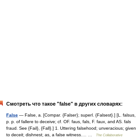
Смотреть что такое "false" в других словарях:
False
— False, a. [Compar. {Falser}; superl. {Falsest}.] [L. falsus,
p. p. of fallere to deceive; cf. OF. faus, fals, F. faux, and AS. fals
fraud. See {Fail}, {Fall}.] 1. Uttering falsehood; unveracious; given
to deceit; dishnest; as, a false witness.… …
The Collaborative