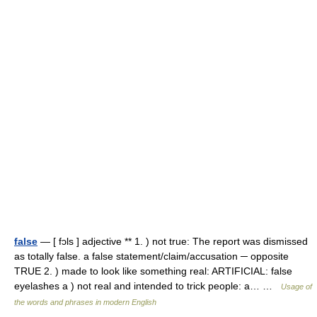
false
— [ fɔls ] adjective ** 1. ) not true: The report was dismissed
as totally false. a false statement/claim/accusation ─ opposite
TRUE 2. ) made to look like something real: ARTIFICIAL: false
eyelashes a ) not real and intended to trick people: a… …
Usage of
the words and phrases in modern English