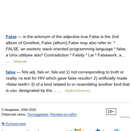
False
— is the antonym of the adjective true.False is the 2nd
album of Gorefest, False (album).False may also refer to: *
FALSE, an esoteric stack oriented programming language * false,
a Unix utilityee also* Contradiction * Falsity * Lie * Falsework, a…
…
Wikipedia
false
— fȯls adj, fals·er; fals·est 1) not corresponding to truth or
reality <a test for HIV which gave false results> 2) artificially made
<false teeth> 3) of a kind related to or resembling another kind that
is usu. designated by the… …
Medical dictionary
© Академик, 2000-2026
18+
Обратная связь:
Техподдержка
,
Реклама на сайте
👣 Путешествия